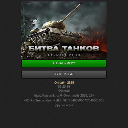
НАЧАТЬ ИГРУ
Я УЖЕ ИГРАЛ
Онлайн
:
2665
07:23:58
Об игре
https://wartank.ru
@ Overmobile 2026, 16+
ООО «Овермобайл» ИНН/КПП 5408290672/540801001
Другие игры