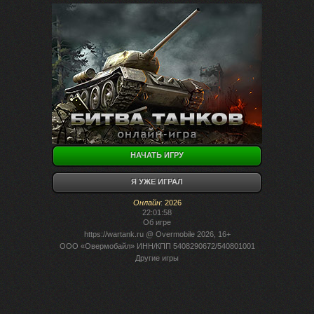
НАЧАТЬ ИГРУ
Я УЖЕ ИГРАЛ
Онлайн
:
2026
22:01:58
Об игре
https://wartank.ru
@ Overmobile 2026, 16+
ООО «Овермобайл» ИНН/КПП 5408290672/540801001
Другие игры