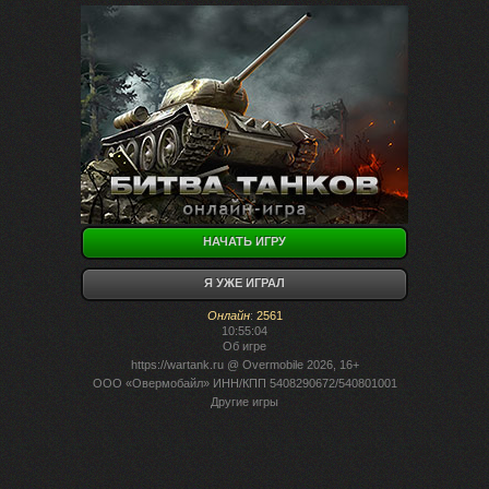
НАЧАТЬ ИГРУ
Я УЖЕ ИГРАЛ
Онлайн
:
2561
10:55:04
Об игре
https://wartank.ru
@ Overmobile 2026, 16+
ООО «Овермобайл» ИНН/КПП 5408290672/540801001
Другие игры