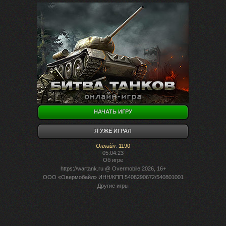
НАЧАТЬ ИГРУ
Я УЖЕ ИГРАЛ
Онлайн
:
1190
05:04:23
Об игре
https://wartank.ru
@ Overmobile 2026, 16+
ООО «Овермобайл» ИНН/КПП 5408290672/540801001
Другие игры