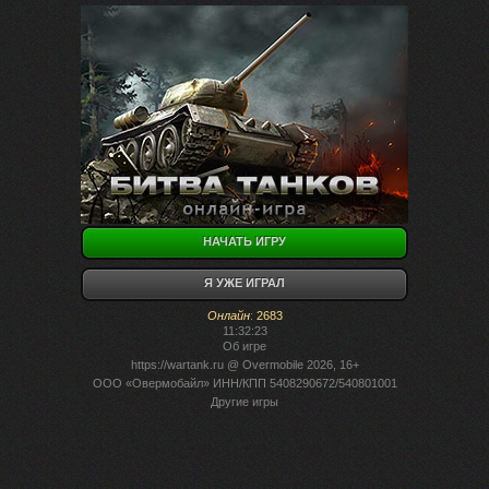
НАЧАТЬ ИГРУ
Я УЖЕ ИГРАЛ
Онлайн
:
2683
11:32:23
Об игре
https://wartank.ru
@ Overmobile 2026, 16+
ООО «Овермобайл» ИНН/КПП 5408290672/540801001
Другие игры