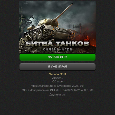
НАЧАТЬ ИГРУ
Я УЖЕ ИГРАЛ
Онлайн
:
3311
21:09:41
Об игре
https://wartank.ru
@ Overmobile 2026, 16+
ООО «Овермобайл» ИНН/КПП 5408290672/540801001
Другие игры