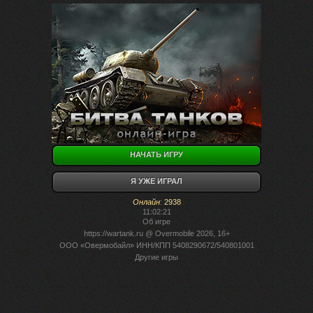
НАЧАТЬ ИГРУ
Я УЖЕ ИГРАЛ
Онлайн
:
2938
11:02:21
Об игре
https://wartank.ru
@ Overmobile 2026, 16+
ООО «Овермобайл» ИНН/КПП 5408290672/540801001
Другие игры