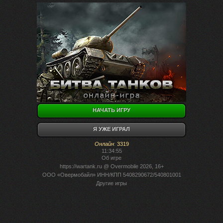
НАЧАТЬ ИГРУ
Я УЖЕ ИГРАЛ
Онлайн
:
3319
11:34:55
Об игре
https://wartank.ru
@ Overmobile 2026, 16+
ООО «Овермобайл» ИНН/КПП 5408290672/540801001
Другие игры