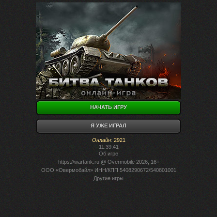
НАЧАТЬ ИГРУ
Я УЖЕ ИГРАЛ
Онлайн
:
2921
11:39:41
Об игре
https://wartank.ru
@ Overmobile 2026, 16+
ООО «Овермобайл» ИНН/КПП 5408290672/540801001
Другие игры