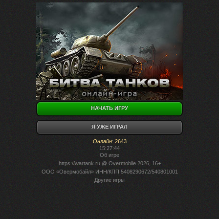
НАЧАТЬ ИГРУ
Я УЖЕ ИГРАЛ
Онлайн
:
2643
15:27:44
Об игре
https://wartank.ru
@ Overmobile 2026, 16+
ООО «Овермобайл» ИНН/КПП 5408290672/540801001
Другие игры