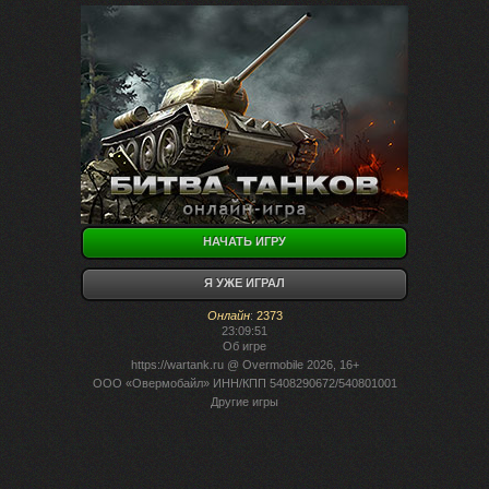
НАЧАТЬ ИГРУ
Я УЖЕ ИГРАЛ
Онлайн
:
2373
23:09:51
Об игре
https://wartank.ru
@ Overmobile 2026, 16+
ООО «Овермобайл» ИНН/КПП 5408290672/540801001
Другие игры