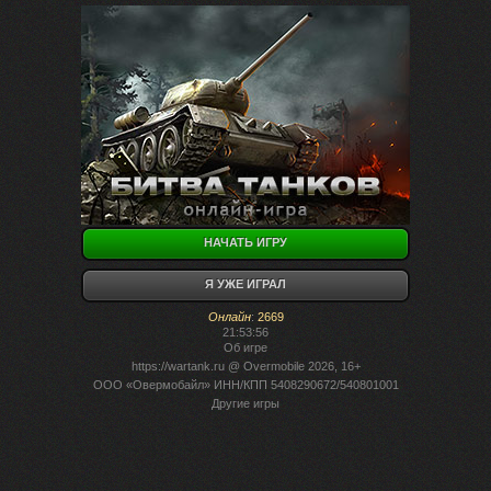
НАЧАТЬ ИГРУ
Я УЖЕ ИГРАЛ
Онлайн
:
2669
21:53:56
Об игре
https://wartank.ru
@ Overmobile 2026, 16+
ООО «Овермобайл» ИНН/КПП 5408290672/540801001
Другие игры