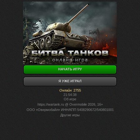
НАЧАТЬ ИГРУ
Я УЖЕ ИГРАЛ
Онлайн
:
2755
21:54:38
Об игре
https://wartank.ru
@ Overmobile 2026, 16+
ООО «Овермобайл» ИНН/КПП 5408290672/540801001
Другие игры