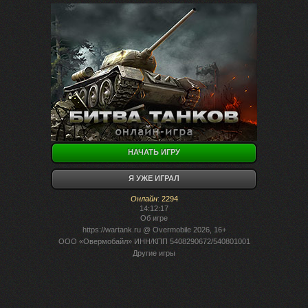
НАЧАТЬ ИГРУ
Я УЖЕ ИГРАЛ
Онлайн
:
2294
14:12:17
Об игре
https://wartank.ru
@ Overmobile 2026, 16+
ООО «Овермобайл» ИНН/КПП 5408290672/540801001
Другие игры