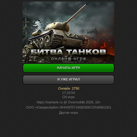
НАЧАТЬ ИГРУ
Я УЖЕ ИГРАЛ
Онлайн
:
2750
17:16:54
Об игре
https://wartank.ru
@ Overmobile 2026, 16+
ООО «Овермобайл» ИНН/КПП 5408290672/540801001
Другие игры