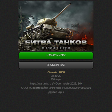
НАЧАТЬ ИГРУ
Я УЖЕ ИГРАЛ
Онлайн
:
2830
08:30:20
Об игре
https://wartank.ru
@ Overmobile 2026, 16+
ООО «Овермобайл» ИНН/КПП 5408290672/540801001
Другие игры