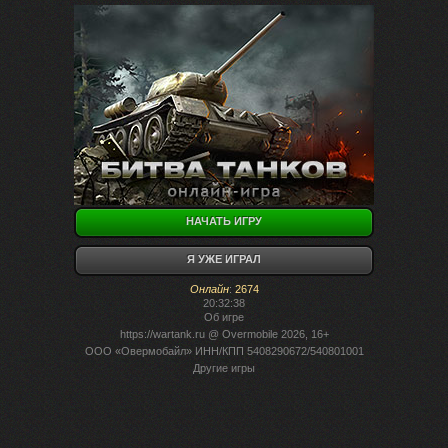
НАЧАТЬ ИГРУ
Я УЖЕ ИГРАЛ
Онлайн
:
2674
20:32:38
Об игре
https://wartank.ru
@ Overmobile 2026, 16+
ООО «Овермобайл» ИНН/КПП 5408290672/540801001
Другие игры