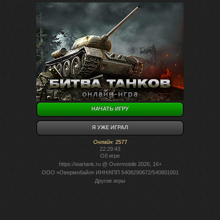
НАЧАТЬ ИГРУ
Я УЖЕ ИГРАЛ
Онлайн
:
2577
22:29:43
Об игре
https://wartank.ru
@ Overmobile 2026, 16+
ООО «Овермобайл» ИНН/КПП 5408290672/540801001
Другие игры