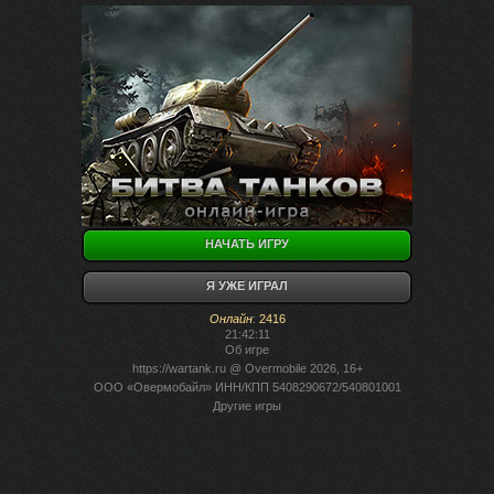
НАЧАТЬ ИГРУ
Я УЖЕ ИГРАЛ
Онлайн
:
2416
21:42:11
Об игре
https://wartank.ru
@ Overmobile 2026, 16+
ООО «Овермобайл» ИНН/КПП 5408290672/540801001
Другие игры