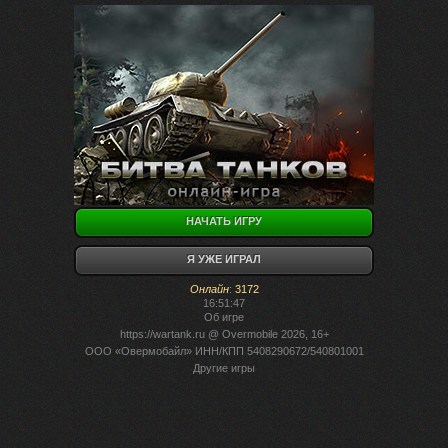
НАЧАТЬ ИГРУ
Я УЖЕ ИГРАЛ
Онлайн
:
3172
16:51:47
Об игре
https://wartank.ru
@ Overmobile 2026, 16+
ООО «Овермобайл» ИНН/КПП 5408290672/540801001
Другие игры