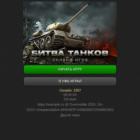
НАЧАТЬ ИГРУ
Я УЖЕ ИГРАЛ
Онлайн
:
2357
06:42:04
Об игре
https://wartank.ru
@ Overmobile 2026, 16+
ООО «Овермобайл» ИНН/КПП 5408290672/540801001
Другие игры