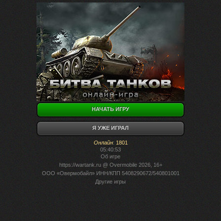
НАЧАТЬ ИГРУ
Я УЖЕ ИГРАЛ
Онлайн
:
1801
05:40:53
Об игре
https://wartank.ru
@ Overmobile 2026, 16+
ООО «Овермобайл» ИНН/КПП 5408290672/540801001
Другие игры