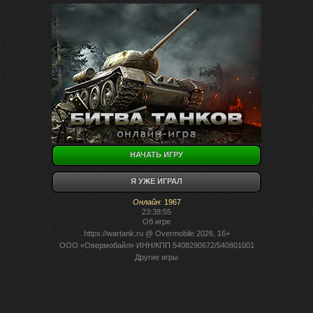
НАЧАТЬ ИГРУ
Я УЖЕ ИГРАЛ
Онлайн
:
1967
23:38:55
Об игре
https://wartank.ru
@ Overmobile 2026, 16+
ООО «Овермобайл» ИНН/КПП 5408290672/540801001
Другие игры