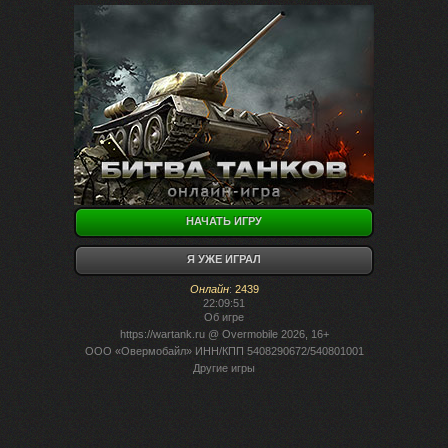
НАЧАТЬ ИГРУ
Я УЖЕ ИГРАЛ
Онлайн
:
2439
22:09:51
Об игре
https://wartank.ru
@ Overmobile 2026, 16+
ООО «Овермобайл» ИНН/КПП 5408290672/540801001
Другие игры