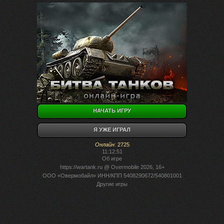
НАЧАТЬ ИГРУ
Я УЖЕ ИГРАЛ
Онлайн
:
2725
11:12:51
Об игре
https://wartank.ru
@ Overmobile 2026, 16+
ООО «Овермобайл» ИНН/КПП 5408290672/540801001
Другие игры