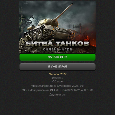
НАЧАТЬ ИГРУ
Я УЖЕ ИГРАЛ
Онлайн
:
2877
08:02:31
Об игре
https://wartank.ru
@ Overmobile 2026, 16+
ООО «Овермобайл» ИНН/КПП 5408290672/540801001
Другие игры