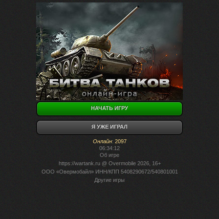
НАЧАТЬ ИГРУ
Я УЖЕ ИГРАЛ
Онлайн
:
2097
06:34:12
Об игре
https://wartank.ru
@ Overmobile 2026, 16+
ООО «Овермобайл» ИНН/КПП 5408290672/540801001
Другие игры