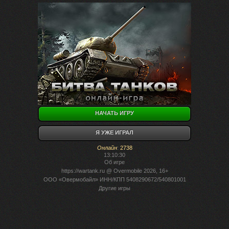
НАЧАТЬ ИГРУ
Я УЖЕ ИГРАЛ
Онлайн
:
2738
13:10:30
Об игре
https://wartank.ru
@ Overmobile 2026, 16+
ООО «Овермобайл» ИНН/КПП 5408290672/540801001
Другие игры