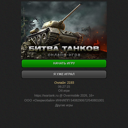
НАЧАТЬ ИГРУ
Я УЖЕ ИГРАЛ
Онлайн
:
2193
06:27:15
Об игре
https://wartank.ru
@ Overmobile 2026, 16+
ООО «Овермобайл» ИНН/КПП 5408290672/540801001
Другие игры