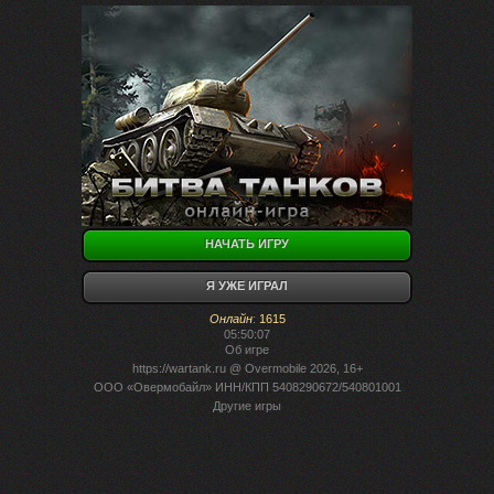
НАЧАТЬ ИГРУ
Я УЖЕ ИГРАЛ
Онлайн
:
1615
05:50:07
Об игре
https://wartank.ru
@ Overmobile 2026, 16+
ООО «Овермобайл» ИНН/КПП 5408290672/540801001
Другие игры