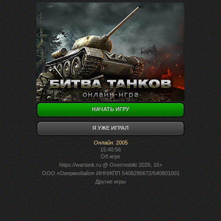
НАЧАТЬ ИГРУ
Я УЖЕ ИГРАЛ
Онлайн
:
2005
15:40:56
Об игре
https://wartank.ru
@ Overmobile 2026, 16+
ООО «Овермобайл» ИНН/КПП 5408290672/540801001
Другие игры