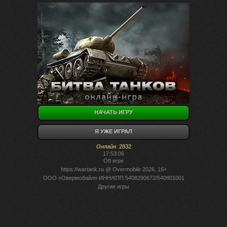
НАЧАТЬ ИГРУ
Я УЖЕ ИГРАЛ
Онлайн
:
2832
17:53:06
Об игре
https://wartank.ru
@ Overmobile 2026, 16+
ООО «Овермобайл» ИНН/КПП 5408290672/540801001
Другие игры