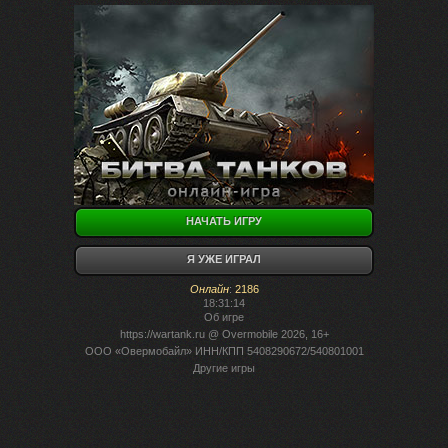
НАЧАТЬ ИГРУ
Я УЖЕ ИГРАЛ
Онлайн
:
2186
18:31:14
Об игре
https://wartank.ru
@ Overmobile 2026, 16+
ООО «Овермобайл» ИНН/КПП 5408290672/540801001
Другие игры