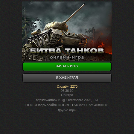
НАЧАТЬ ИГРУ
Я УЖЕ ИГРАЛ
Онлайн
:
2270
06:36:10
Об игре
https://wartank.ru
@ Overmobile 2026, 16+
ООО «Овермобайл» ИНН/КПП 5408290672/540801001
Другие игры