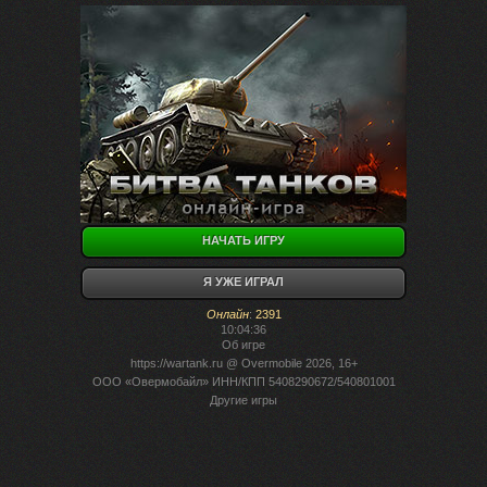
НАЧАТЬ ИГРУ
Я УЖЕ ИГРАЛ
Онлайн
:
2391
10:04:36
Об игре
https://wartank.ru
@ Overmobile 2026, 16+
ООО «Овермобайл» ИНН/КПП 5408290672/540801001
Другие игры