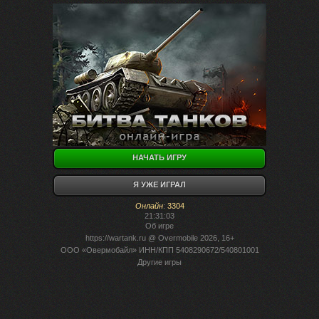
НАЧАТЬ ИГРУ
Я УЖЕ ИГРАЛ
Онлайн
:
3304
21:31:03
Об игре
https://wartank.ru
@ Overmobile 2026, 16+
ООО «Овермобайл» ИНН/КПП 5408290672/540801001
Другие игры