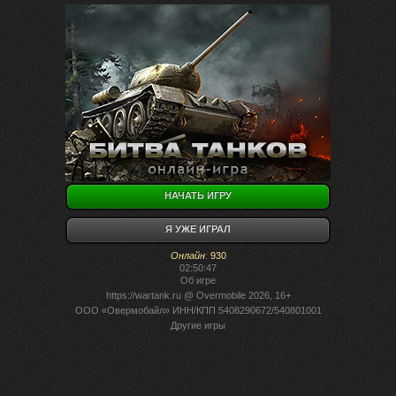
НАЧАТЬ ИГРУ
Я УЖЕ ИГРАЛ
Онлайн
:
930
02:50:47
Об игре
https://wartank.ru
@ Overmobile 2026, 16+
ООО «Овермобайл» ИНН/КПП 5408290672/540801001
Другие игры