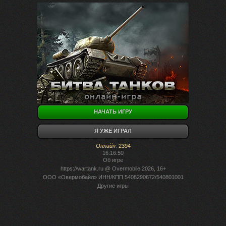
НАЧАТЬ ИГРУ
Я УЖЕ ИГРАЛ
Онлайн
:
2394
16:16:50
Об игре
https://wartank.ru
@ Overmobile 2026, 16+
ООО «Овермобайл» ИНН/КПП 5408290672/540801001
Другие игры