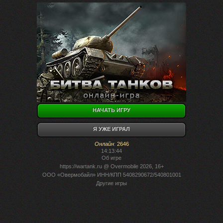
НАЧАТЬ ИГРУ
Я УЖЕ ИГРАЛ
Онлайн
:
2646
14:13:44
Об игре
https://wartank.ru
@ Overmobile 2026, 16+
ООО «Овермобайл» ИНН/КПП 5408290672/540801001
Другие игры