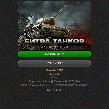
НАЧАТЬ ИГРУ
Я УЖЕ ИГРАЛ
Онлайн
:
2386
20:01:32
Об игре
https://wartank.ru
@ Overmobile 2026, 16+
ООО «Овермобайл» ИНН/КПП 5408290672/540801001
Другие игры