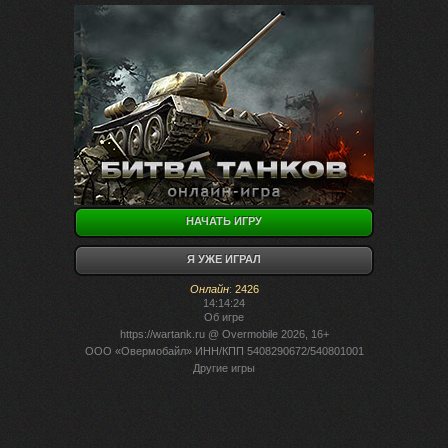
НАЧАТЬ ИГРУ
Я УЖЕ ИГРАЛ
Онлайн
:
2426
14:14:24
Об игре
https://wartank.ru
@ Overmobile 2026, 16+
ООО «Овермобайл» ИНН/КПП 5408290672/540801001
Другие игры