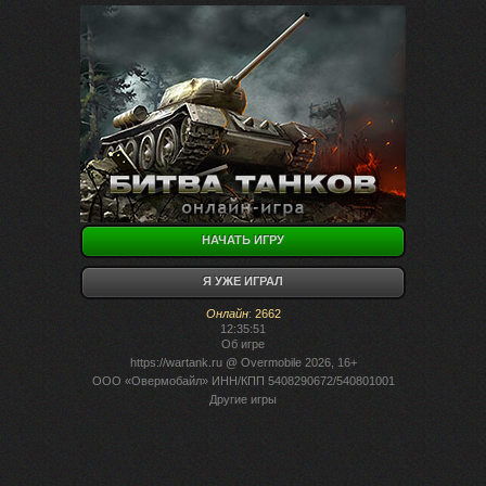
НАЧАТЬ ИГРУ
Я УЖЕ ИГРАЛ
Онлайн
:
2662
12:35:51
Об игре
https://wartank.ru
@ Overmobile 2026, 16+
ООО «Овермобайл» ИНН/КПП 5408290672/540801001
Другие игры