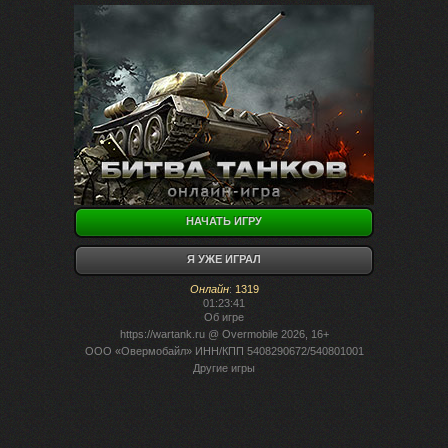
НАЧАТЬ ИГРУ
Я УЖЕ ИГРАЛ
Онлайн
:
1319
01:23:41
Об игре
https://wartank.ru
@ Overmobile 2026, 16+
ООО «Овермобайл» ИНН/КПП 5408290672/540801001
Другие игры