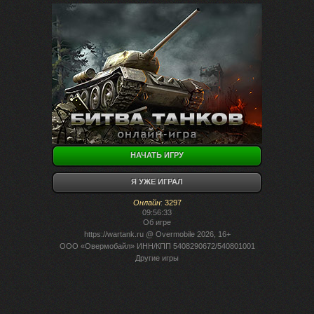
НАЧАТЬ ИГРУ
Я УЖЕ ИГРАЛ
Онлайн
:
3297
09:56:33
Об игре
https://wartank.ru
@ Overmobile 2026, 16+
ООО «Овермобайл» ИНН/КПП 5408290672/540801001
Другие игры