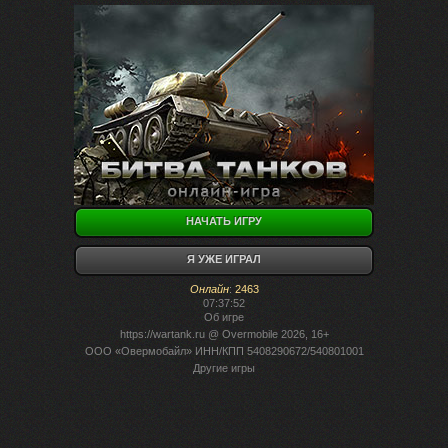
НАЧАТЬ ИГРУ
Я УЖЕ ИГРАЛ
Онлайн
:
2463
07:37:52
Об игре
https://wartank.ru
@ Overmobile 2026, 16+
ООО «Овермобайл» ИНН/КПП 5408290672/540801001
Другие игры