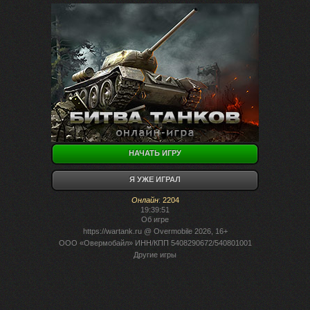
НАЧАТЬ ИГРУ
Я УЖЕ ИГРАЛ
Онлайн
:
2204
19:39:51
Об игре
https://wartank.ru
@ Overmobile 2026, 16+
ООО «Овермобайл» ИНН/КПП 5408290672/540801001
Другие игры