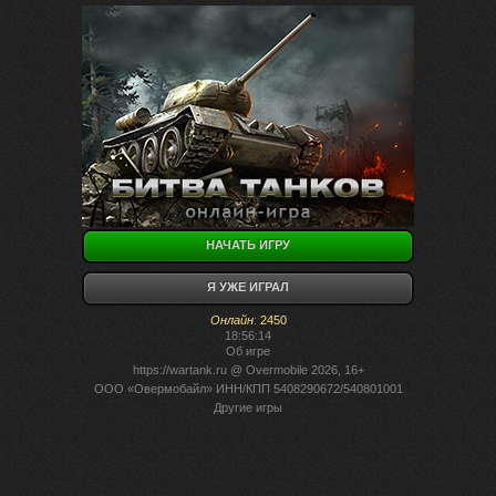
НАЧАТЬ ИГРУ
Я УЖЕ ИГРАЛ
Онлайн
:
2450
18:56:14
Об игре
https://wartank.ru
@ Overmobile 2026, 16+
ООО «Овермобайл» ИНН/КПП 5408290672/540801001
Другие игры