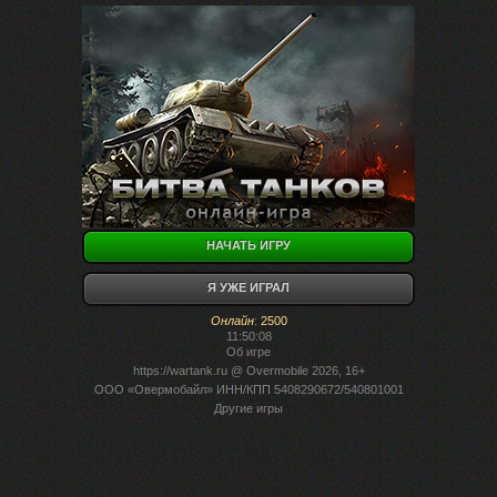
НАЧАТЬ ИГРУ
Я УЖЕ ИГРАЛ
Онлайн
:
2500
11:50:08
Об игре
https://wartank.ru
@ Overmobile 2026, 16+
ООО «Овермобайл» ИНН/КПП 5408290672/540801001
Другие игры