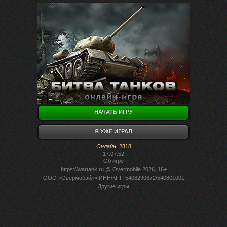
НАЧАТЬ ИГРУ
Я УЖЕ ИГРАЛ
Онлайн
:
2818
17:07:52
Об игре
https://wartank.ru
@ Overmobile 2026, 16+
ООО «Овермобайл» ИНН/КПП 5408290672/540801001
Другие игры