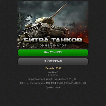
НАЧАТЬ ИГРУ
Я УЖЕ ИГРАЛ
Онлайн
:
3391
11:23:17
Об игре
https://wartank.ru
@ Overmobile 2026, 16+
ООО «Овермобайл» ИНН/КПП 5408290672/540801001
Другие игры